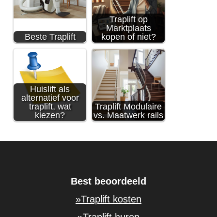
Traplift op
Marktplaats
Beste Traplift
kopen of niet?
Huislift als
alternatief voor
traplift, wat
Traplift Modulaire
kiezen?
vs. Maatwerk rails
Best beoordeeld
»Traplift kosten
»Traplift huren