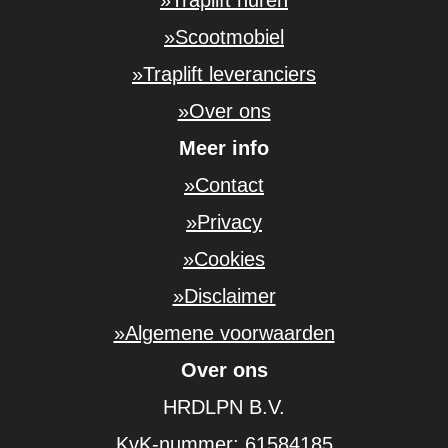
»Scootmobiel
»Traplift leveranciers
»Over ons
Meer info
»Contact
»Privacy
»Cookies
»Disclaimer
»Algemene voorwaarden
Over ons
HRDLPN B.V.
KvK-nummer: 61584185