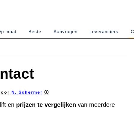
p maat
Beste
Aanvragen
Leveranciers
C
ntact
door
N. Schermer
ⓘ
lift en
prijzen te vergelijken
van meerdere