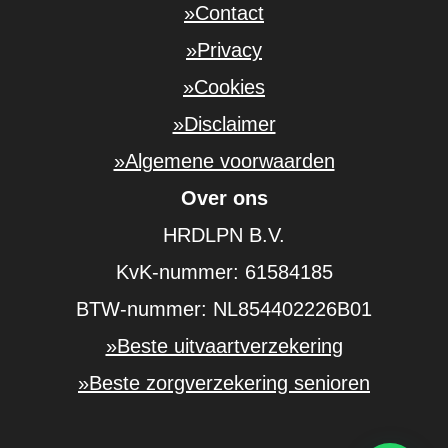
»Contact
»Privacy
»Cookies
»Disclaimer
»Algemene voorwaarden
Over ons
HRDLPN B.V.
KvK-nummer: 61584185
BTW-nummer: NL854402226B01
»Beste uitvaartverzekering
»Beste zorgverzekering senioren