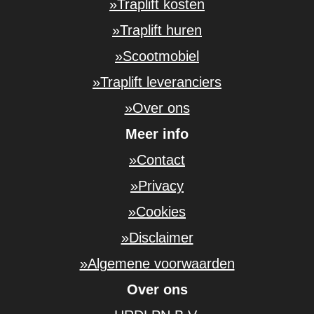
»Traplift kosten
»Traplift huren
»Scootmobiel
»Traplift leveranciers
»Over ons
Meer info
»Contact
»Privacy
»Cookies
»Disclaimer
»Algemene voorwaarden
Over ons